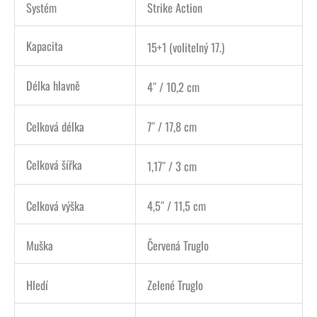
Systém
Strike Action
Kapacita
15+1 (volitelný 17.)
Délka hlavně
4″ / 10,2 cm
Celková délka
7″ / 17,8 cm
Celková šířka
1,17″ / 3 cm
Celková výška
4,5″ / 11,5 cm
Muška
Červená Truglo
Hledí
Zelené Truglo