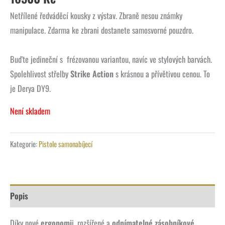
Netřílené ředváděcí kousky z výstav. Zbraně nesou známky
manipulace. Zdarma ke zbrani dostanete samosvorné pouzdro.
Buďte jedineční s frézovanou variantou, navíc ve stylových barvách.
Spolehlivost střelby
Strike Action
s krásnou a přívětivou cenou. To
je Derya DY9.
Není skladem
Kategorie:
Pistole samonabíjecí
Popis
Díky nové
ergonomi
i, rozšířené a
odnímatelné zásobníkové