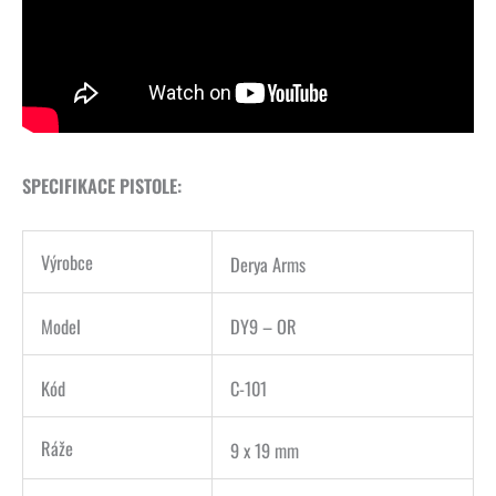
SPECIFIKACE PISTOLE:
Výrobce
Derya Arms
Model
DY9 – OR
Kód
C-101
Ráže
9 x 19 mm