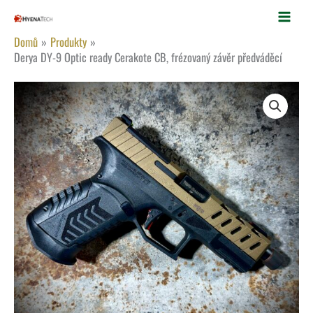
Přeskočit
na
Domů
Produkty
obsah
Derya DY-9 Optic ready Cerakote CB, frézovaný závěr předváděcí