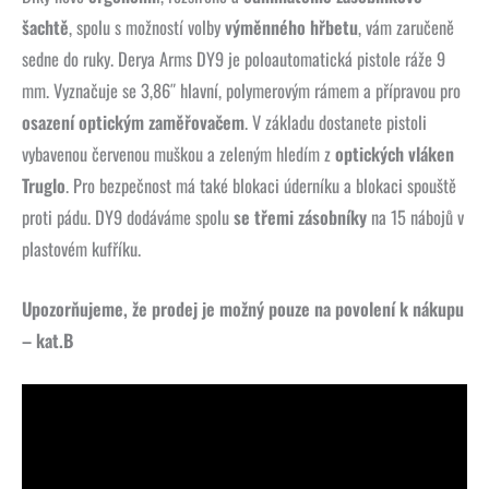
šachtě
, spolu s možností volby
výměnného hřbetu
, vám zaručeně
sedne do ruky. Derya Arms DY9 je poloautomatická pistole ráže 9
mm. Vyznačuje se 3,86″ hlavní, polymerovým rámem a přípravou pro
osazení optickým zaměřovačem
. V základu dostanete pistoli
vybavenou červenou muškou a zeleným hledím z
optických vláken
Truglo
. Pro bezpečnost má také blokaci úderníku a blokaci spouště
proti pádu. DY9 dodáváme spolu
se třemi zásobníky
na 15 nábojů v
plastovém kufříku.
Upozorňujeme, že prodej je možný pouze na povolení k nákupu
– kat.B