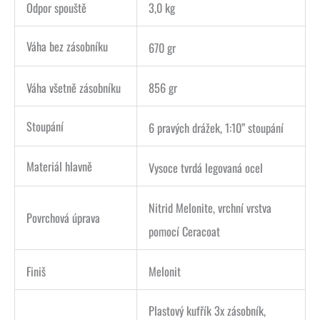
Odpor spouště
3,0 kg
Váha bez zásobníku
670 gr
Váha všetně zásobníku
856 gr
Stoupání
6 pravých drážek, 1:10” stoupání
Materiál hlavně
Vysoce tvrdá legovaná ocel
Nitrid Melonite, vrchní vrstva
Povrchová úprava
pomocí Ceracoat
Finiš
Melonit
Plastový kufřík 3x zásobník,