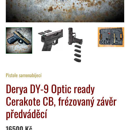
Pistole samonabíjecí
Derya DY-9 Optic ready
Cerakote CB, frézovaný závěr
předváděcí
16500
Kč