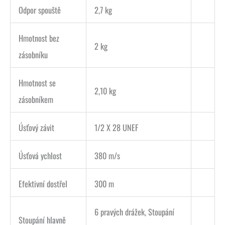
Odpor spouště
2,7 kg
Hmotnost bez
2 kg
zásobníku
Hmotnost se
2,10 kg
zásobníkem
Úsťový závit
1/2 X 28 UNEF
Úsťová ychlost
380 m/s
Efektivní dostřel
300 m
6 pravých drážek, Stoupání
Stoupání hlavně