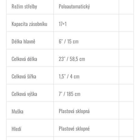
Režim střelby
Poloautomatický
Kapacita zásobníku
17+1
Délka hlavně
6″ / 15 cm
Celková délka
23″ / 58,5 cm
Celková šířka
1,5″ / 4 cm
Celková výška
7″ / 185 cm
Plastová sklopná
Muška
Plastové sklopné
Hledí