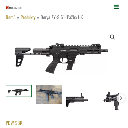
Přeskočit
na
Domů
Produkty
Derya ZY-9 6″- Pažba HK
obsah
Derya
ZY-
9
6"-
Pažba
HK
množství
PDW SBR