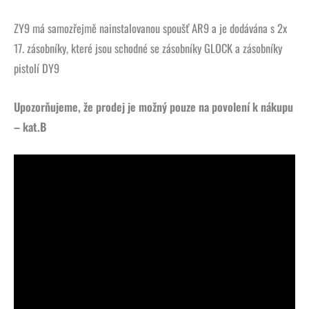
ZY9 má samozřejmě nainstalovanou spoušť AR9 a je dodávána s 2x
17. zásobníky, které jsou schodné se zásobníky GLOCK a zásobníky
pistolí DY9
Upozorňujeme, že prodej je možný pouze na povolení k nákupu
– kat.B