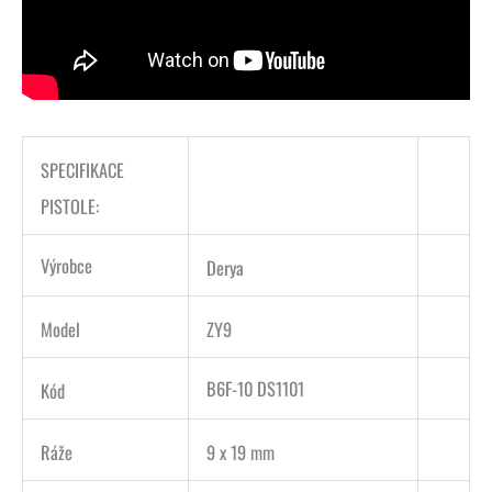
SPECIFIKACE
PISTOLE:
Výrobce
Derya
Model
ZY9
B6F-10 DS1101
Kód
Ráže
9 x 19 mm