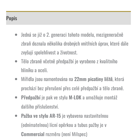
Popis
Jedná se již o 2. generaci tohoto modelu, mezigeneračně
zbraň doznala několika drobných vnitřních úprav, které dále
zvyšují spolehlivost a životnost.
Tělo zbraně včetně předpažbí je vyrobeno z kvalitního
hliníku a oceli.
Mířidla jsou namontována na
22mm picatiny liště
, která
prochází bez přerušení přes celé předpažbí a tělo zbraně.
Předpažbí
je pak ve stylu
M-LOK
a umožňuje montáž
dalšího příslušenství.
Pažba ve stylu AR-15
je vybavena nastavitelnou
(odnímatelnou) lícní opěrkou a tubus pažby je v
Commercial
rozměru (není Milspec)