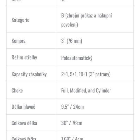
B (zbrojní průkaz a nákupní
Kategorie
povolení)
Komora
3″ (76 mm)
Režim střelby
Poloautomatický
Kapacity zásobníky
2+1, 5+1, 10+1 (3″ patrony)
Choke
Full, Modified, and Cylinder
Délka hlavně
9,5″ / 24cm
Celková délka
30″ / 76cm
Celková šířka
1.60″ / 4cm