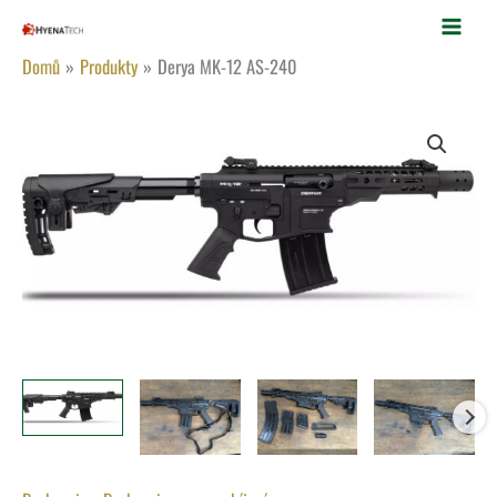
Přeskočit
na
Domů
Produkty
Derya MK-12 AS-240
obsah
Derya
MK-
12
AS-
240
množství